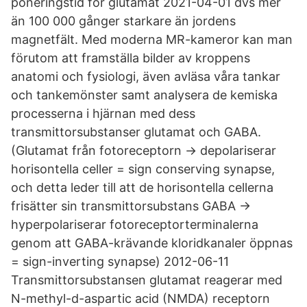
poneringstid för glutamat 2021-04-01 dvs mer
än 100 000 gånger starkare än jordens
magnetfält. Med moderna MR-kameror kan man
förutom att framställa bilder av kroppens
anatomi och fysiologi, även avläsa våra tankar
och tankemönster samt analysera de kemiska
processerna i hjärnan med dess
transmittorsubstanser glutamat och GABA.
(Glutamat från fotoreceptorn → depolariserar
horisontella celler = sign conserving synapse,
och detta leder till att de horisontella cellerna
frisätter sin transmittorsubstans GABA →
hyperpolariserar fotoreceptorterminalerna
genom att GABA-krävande kloridkanaler öppnas
= sign-inverting synapse) 2012-06-11
Transmittorsubstansen glutamat reagerar med
N-methyl-d-aspartic acid (NMDA) receptorn