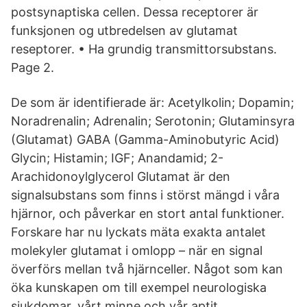
postsynaptiska cellen. Dessa receptorer är
funksjonen og utbredelsen av glutamat
reseptorer. • Ha grundig transmittorsubstans.
Page 2.
De som är identifierade är: Acetylkolin; Dopamin;
Noradrenalin; Adrenalin; Serotonin; Glutaminsyra
(Glutamat) GABA (Gamma-Aminobutyric Acid)
Glycin; Histamin; IGF; Anandamid; 2-
Arachidonoylglycerol Glutamat är den
signalsubstans som finns i störst mängd i våra
hjärnor, och påverkar en stort antal funktioner.
Forskare har nu lyckats mäta exakta antalet
molekyler glutamat i omlopp – när en signal
överförs mellan två hjärnceller. Något som kan
öka kunskapen om till exempel neurologiska
sjukdomar, vårt minne och vår aptit.