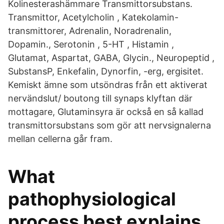
Kolinesterashämmare Transmittorsubstans.
Transmittor, Acetylcholin , Katekolamin-
transmittorer, Adrenalin, Noradrenalin,
Dopamin., Serotonin , 5-HT , Histamin ,
Glutamat, Aspartat, GABA, Glycin., Neuropeptid ,
SubstansP, Enkefalin, Dynorfin, -erg, ergisitet.
Kemiskt ämne som utsöndras från ett aktiverat
nervändslut/ boutong till synaps klyftan där
mottagare, Glutaminsyra är också en så kallad
transmittorsubstans som gör att nervsignalerna
mellan cellerna går fram.
What
pathophysiological
process best explains