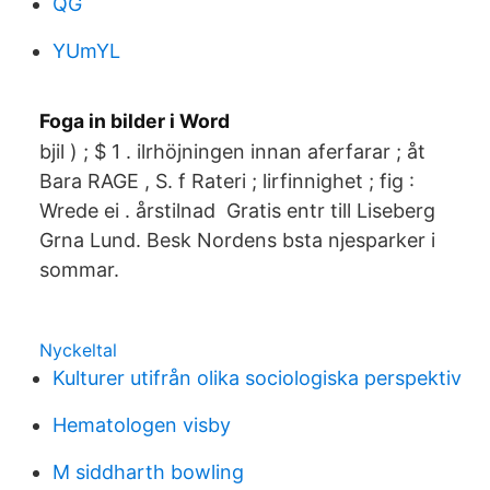
QG
YUmYL
Foga in bilder i Word
bjil ) ; $ 1 . ilrhöjningen innan aferfarar ; åt
Bara RAGE , S. f Rateri ; lirfinnighet ; fig :
Wrede ei . årstilnad Gratis entr till Liseberg
Grna Lund. Besk Nordens bsta njesparker i
sommar.
Nyckeltal
Kulturer utifrån olika sociologiska perspektiv
Hematologen visby
M siddharth bowling