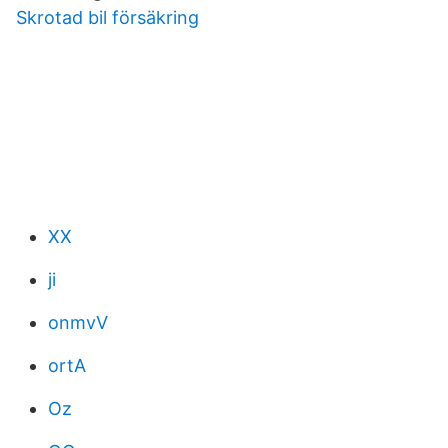
Skrotad bil försäkring
XX
ji
onmvV
ortA
Oz