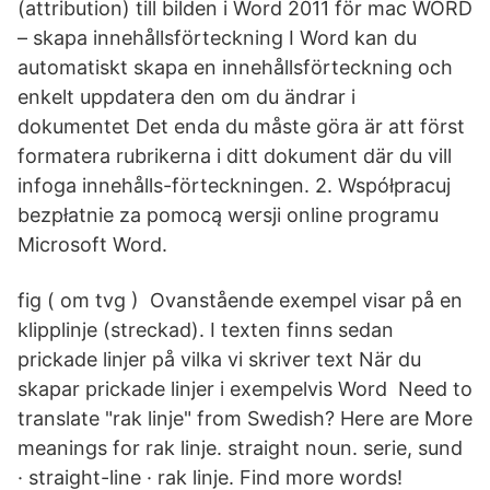
(attribution) till bilden i Word 2011 för mac WORD
– skapa innehållsförteckning I Word kan du
automatiskt skapa en innehållsförteckning och
enkelt uppdatera den om du ändrar i
dokumentet Det enda du måste göra är att först
formatera rubrikerna i ditt dokument där du vill
infoga innehålls-förteckningen. 2. Współpracuj
bezpłatnie za pomocą wersji online programu
Microsoft Word.
fig ( om tvg ) Ovanstående exempel visar på en
klipplinje (streckad). I texten finns sedan
prickade linjer på vilka vi skriver text När du
skapar prickade linjer i exempelvis Word Need to
translate "rak linje" from Swedish? Here are More
meanings for rak linje. straight noun. serie, sund
· straight-line · rak linje. Find more words!