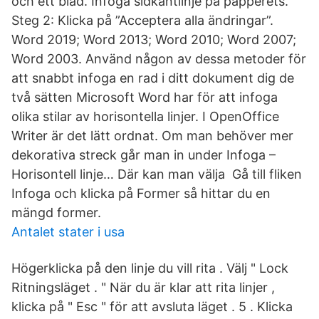
och ett blad. Infoga sidkantlinje på papperets.
Steg 2: Klicka på ”Acceptera alla ändringar”.
Word 2019; Word 2013; Word 2010; Word 2007;
Word 2003. Använd någon av dessa metoder för
att snabbt infoga en rad i ditt dokument dig de
två sätten Microsoft Word har för att infoga
olika stilar av horisontella linjer. I OpenOffice
Writer är det lätt ordnat. Om man behöver mer
dekorativa streck går man in under Infoga –
Horisontell linje… Där kan man välja Gå till fliken
Infoga och klicka på Former så hittar du en
mängd former.
Antalet stater i usa
Högerklicka på den linje du vill rita . Välj " Lock
Ritningsläget . " När du är klar att rita linjer ,
klicka på " Esc " för att avsluta läget . 5 . Klicka